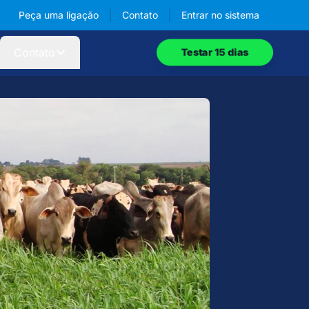
Peça uma ligação
Contato
Entrar
no sistema
Contato
Testar 15 dias