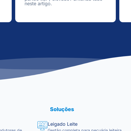
neste artigo.
Soluções
Leigado Leite
odutores de
Gestão completa para pecuária leiteira