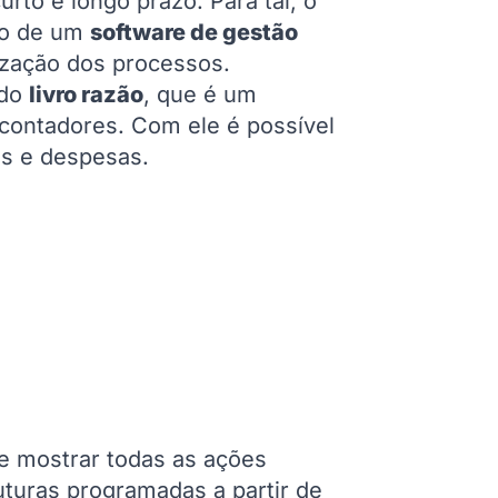
to e longo prazo. Para tal, o
eio de um
software de gestão
mização dos processos.
 do
livro razão
, que é um
r contadores. Com ele é possível
os e despesas.
 e mostrar todas as ações
turas programadas a partir de