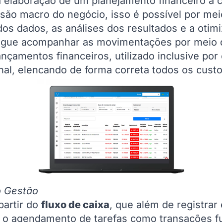
elaboração de um planejamento financeiro a cur
isão macro do negócio, isso é possível por m
dos dados, as análises dos resultados e a oti
egue acompanhar as movimentações por meio
lançamentos financeiros, utilizado inclusive po
onal, elencando de forma correta todos os cust
o Gestão
 partir do
fluxo de caixa
, que além de registrar
e o agendamento de tarefas como transações fu