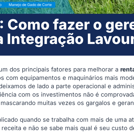
o
Manejo de Gado de Corte
0: Como fazer o ge
a Integração Lavou
m dos principais fatores para melhorar a
rent
os com equipamentos e maquinários mais mode
deixamos de lado a parte operacional e adminis
iciência com os investimentos não é comprova
, mascarando muitas vezes os gargalos e gera
licado quando se trabalha com mais de uma at
receita e não se sabe mais qual é seu custo d