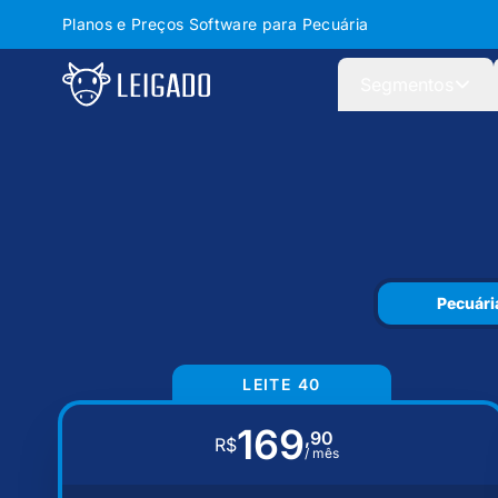
Planos e Preços Software para Pecuária
Leigado
Segmentos
Pecuária
LEITE 40
169
,90
R$
/ mês