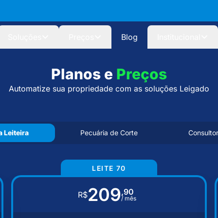
Soluções
Preços
Blog
Institucional
Planos e
Preços
Automatize sua propriedade com as soluções Leigado
 Leiteira
Pecuária de Corte
Consulto
LEITE 70
209
,90
R$
/ mês