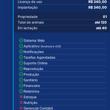
Licença de uso
R$ 340,00
Implantação
R$ 340,00
Propriedade
01
Total de animais
até 120
Em lactação
até 40
Sistema Web
Aplicativo
(Android e iOS)
Notificações
Tarefas Agendadas
Suporte Online
Reprodução
Produção
Sanitário
Financeiro
Relatórios
Estoque
Nutrição
Gerencial Contábil