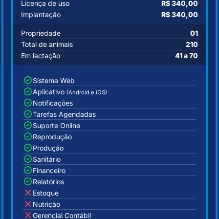
Licença de uso
R$ 340,00
Implantação
R$ 340,00
Propriedade
01
Total de animais
210
Em lactação
41 a 70
Sistema Web
Aplicativo
(Android e iOS)
Notificações
Tarefas Agendadas
Suporte Online
Reprodução
Produção
Sanitário
Financeiro
Relatórios
Estoque
Nutrição
Gerencial Contábil