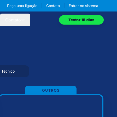
Peça uma ligação
Contato
Entrar
no sistema
Contato
Testar 15 dias
r Técnico
OUTROS