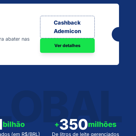
Cashback
Ademicon
a abater nas
Ver detalhes
LOBAL
1
350
bilhão
+
milhões
ados (em R$/BRL)
De litros de leite gerenciados