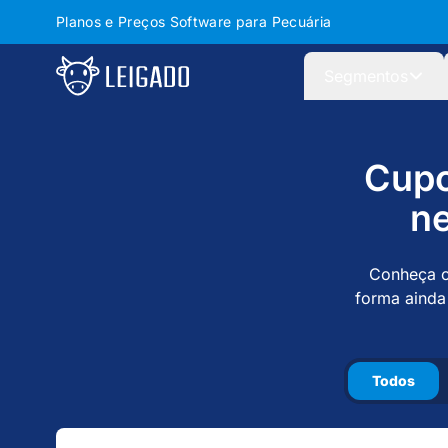
Planos e Preços Software para Pecuária
Leigado
Segmentos
Cup
ne
Conheça o
forma ainda
Todos