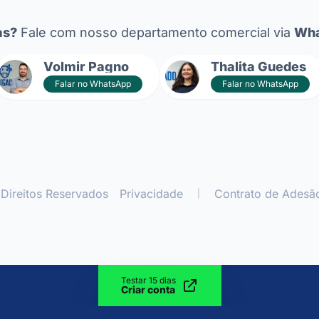
as?
Fale com nosso departamento comercial via
Wha
Volmir Pagno
Thalita Guedes
Falar no WhatsApp
Falar no WhatsApp
Direitos Reservados
Privacidade
Contrato de Adesã
|
Testar 15 dias
Criar conta