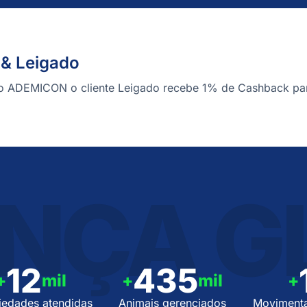
& Leigado
o ADEMICON o cliente Leigado recebe 1% de Cashback par
NÇA G
12
435
+
mil
+
mil
+
iedades atendidas
Animais gerenciados
Moviment