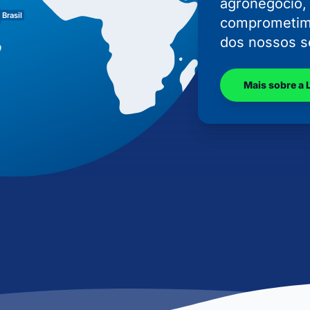
agronegócio,
comprometim
dos nossos s
Mais sobre a 