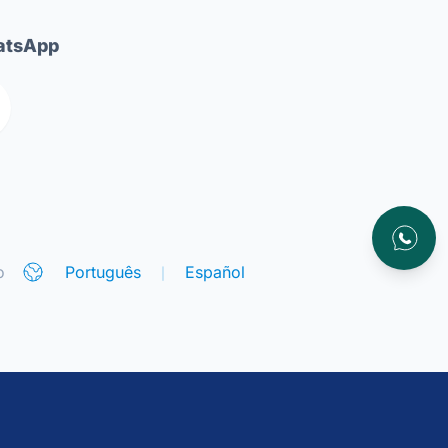
tsApp
Atendim
o
Português
Español
|