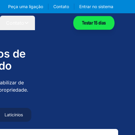
Peça uma ligação
Contato
Entrar
no sistema
Contato
Testar 15 dias
os de
ado
bilizar de
propriedade.
Laticínios