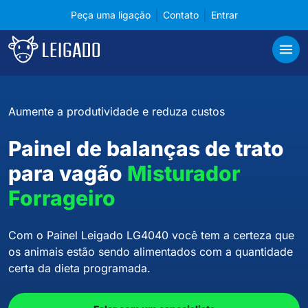
Peça uma ligação
Contato
Entrar
Painel indicador de pesagem para vagão forrageir
Leigado
Abri
Aumente a produtividade e reduza custos
Painel de balanças de trato
para vagão
Misturador
Forrageiro
Com o Painel Leigado LG4040 você tem a certeza que
os animais estão sendo alimentados com a quantidade
certa da dieta programada.