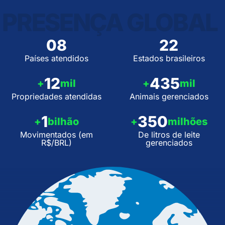
PRESENÇA GLOBAL
08
22
Países atendidos
Estados brasileiros
12
435
+
mil
+
mil
Propriedades atendidas
Animais gerenciados
1
350
+
bilhão
+
milhões
Movimentados (em
De litros de leite
R$/BRL)
gerenciados