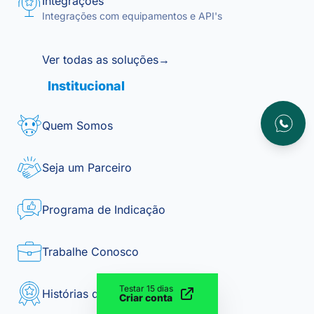
Integrações
Integrações com equipamentos e API's
Ver todas as soluções
→
Institucional
Atendim
Quem Somos
Seja um Parceiro
Programa de Indicação
Trabalhe Conosco
Testar 15 dias
Histórias de Sucesso
Criar conta