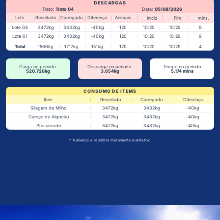
DESCARGAS
Trato:
Trato 04
Data:
05/08/2026
Lote
Receitado
Carregado
Diferença
Animais
Início
Fim
mins.
Lote 04
3472kg
3432kg
-40kg
120
10:20
10:29
9
Lote 01
3472kg
3432kg
-40kg
120
10:20
10:29
9
Total
1566kg
1717kg
151kg
120
10:20
10:29
4
Carga no período:
Descarga no período:
Tempo no período
520.726kg
3.654kg
5.174 mins
CONSUMO DE ITEMS
Item
Receitado
Carregado
Diferença
Silagem de Milho
3472kg
3432kg
-40kg
Caroço de Algodão
3472kg
3432kg
-40kg
Pressecado
3472kg
3432kg
-40kg
* Números e relatório meramente ilustrativo