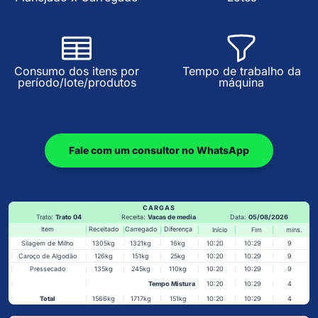
Consumo dos itens por
Tempo de trabalho da
período/lote/produtos
máquina
Fale com um consultor no WhatsApp
CARGAS
Trato:
Trato 04
Receita:
Vacas de media
Data:
05/08/2026
Item
Receitado
Carregado
Diferença
Início
Fim
mins.
Silagem de Milho
1305kg
1321kg
16kg
10:20
10:29
9
Caroço de Algodão
126kg
151kg
25kg
10:20
10:29
9
Pressecado
135kg
245kg
110kg
10:20
10:29
9
Tempo Mistura
10:20
10:29
4
Total
1566kg
1717kg
151kg
10:20
10:29
4