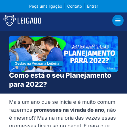
Peça uma ligação
Contato
Entrar
Cases de tecnologia em gerenciamento para pecuá
Leigado
Abri
Gestão na Pecuária Leiteira
Como está o seu Planejamento
para 2022?
Mais um ano que se inicia e é muito comum
fazermos
promessas na virada do ano
, não
é mesmo!? Mas na maioria das vezes essas
promessas ficam só no papel. E para que