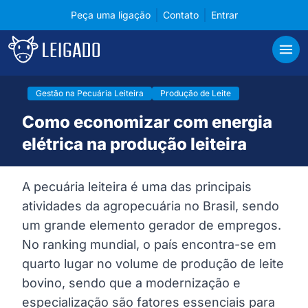
Peça uma ligação
Contato
Entrar
Cases de tecnologia em gerenciamento para pecuá
Leigado
Abri
Gestão na Pecuária Leiteira
Produção de Leite
Como economizar com energia
elétrica na produção leiteira
A pecuária leiteira é uma das principais
atividades da agropecuária no Brasil, sendo
um grande elemento gerador de empregos.
No ranking mundial, o país encontra-se em
quarto lugar no volume de produção de leite
bovino, sendo que a modernização e
especialização são fatores essenciais para