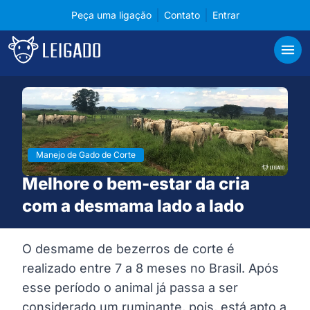
Peça uma ligação
Contato
Entrar
Cases de tecnologia em gerenciamento para pecuá
Leigado
Abri
Manejo de Gado de Corte
Melhore o bem-estar da cria
com a desmama lado a lado
O desmame de bezerros de corte é
realizado entre 7 a 8 meses no Brasil. Após
esse período o animal já passa a ser
considerado um ruminante, pois, está apto a