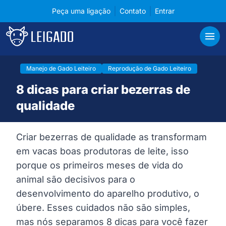
Peça uma ligação
Contato
Entrar
Cases de tecnologia em gerenciamento para pecuá
Leigado
Abri
Manejo de Gado Leiteiro
Reprodução de Gado Leiteiro
8 dicas para criar bezerras de
qualidade
Criar bezerras de qualidade as transformam
em vacas boas produtoras de leite, isso
porque os primeiros meses de vida do
animal são decisivos para o
desenvolvimento do aparelho produtivo, o
úbere. Esses cuidados não são simples,
mas nós separamos 8 dicas para você fazer