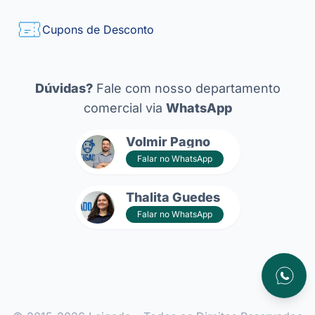
Cupons de Desconto
Dúvidas?
Fale com nosso departamento
comercial via
WhatsApp
Volmir Pagno
Falar no WhatsApp
Thalita Guedes
Falar no WhatsApp
Atendim