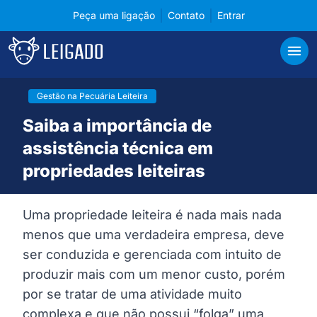
Peça uma ligação
Contato
Entrar
Cases de tecnologia em gerenciamento para pecuá
Leigado
Abri
Gestão na Pecuária Leiteira
Saiba a importância de
assistência técnica em
propriedades leiteiras
Uma propriedade leiteira é nada mais nada
menos que uma verdadeira empresa, deve
ser conduzida e gerenciada com intuito de
produzir mais com um menor custo, porém
por se tratar de uma atividade muito
complexa e que não possui “folga” uma