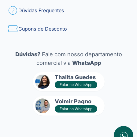
Dúvidas Frequentes
Cupons de Desconto
Dúvidas?
Fale com nosso departamento
comercial via
WhatsApp
Thalita Guedes
Falar no WhatsApp
Volmir Pagno
Falar no WhatsApp
Atendim