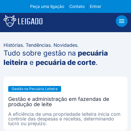
Peça uma ligação
Contato
Entrar
Conteúdos sobre tecnologia para pecuária
Leigado
Abri
Histórias. Tendências. Novidades.
Tudo sobre gestão na
pecuária
leiteira
e
pecuária de corte
.
Gestão na Pecuária Leiteira
Gestão e administração em fazendas de
produção de leite
A eficiência de uma propriedade leiteira inicia com
controle das despesas e receitas, determinando
lucro ou prejuízo.