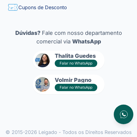
Cupons de Desconto
Dúvidas?
Fale com nosso departamento
comercial via
WhatsApp
Thalita Guedes
Falar no WhatsApp
Volmir Pagno
Falar no WhatsApp
Atendim
© 2015-2026 Leigado - Todos os Direitos Reservados