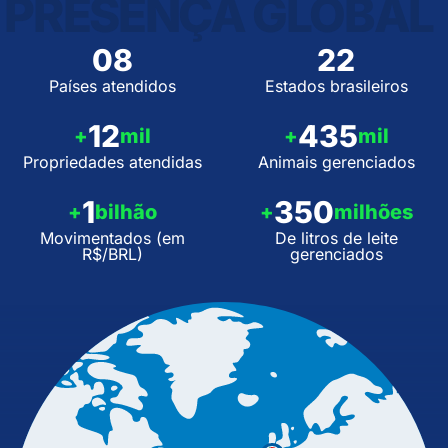
PRESENÇA GLOBAL
08
22
Países atendidos
Estados brasileiros
12
435
+
mil
+
mil
Propriedades atendidas
Animais gerenciados
1
350
+
bilhão
+
milhões
Movimentados (em
De litros de leite
R$/BRL)
gerenciados