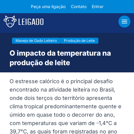
Peça uma ligação
Contato
Entrar
Cases de tecnologia em gerenciamento para pecuá
Leigado
Abri
Manejo de Gado Leiteiro
Produção de Leite
O impacto da temperatura na
produção de leite
O estresse calórico é o principal desafio
encontrado na atividade leiteira no Brasil,
onde dois terços do território apresenta
clima tropical predominantemente quente e
úmido em quase todo o decorrer do ano,
com temperaturas que variam de -1,4°C a
39,7°C, as quais foram registradas no ano