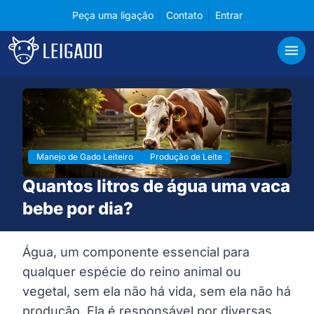
Peça uma ligação
Contato
Entrar
Cases de tecnologia em gerenciamento para pecuá
Leigado
Abri
Manejo de Gado Leiteiro
Produção de Leite
Quantos litros de água uma vaca
bebe por dia?
Água, um componente essencial para
qualquer espécie do reino animal ou
vegetal, sem ela não há vida, sem ela não há
produção. Ela é responsável por diversas