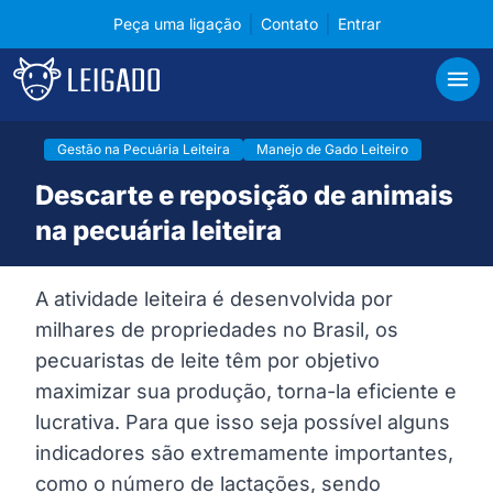
Peça uma ligação
Contato
Entrar
Cases de tecnologia em gerenciamento para pecuá
Leigado
Abri
Gestão na Pecuária Leiteira
Manejo de Gado Leiteiro
Descarte e reposição de animais
na pecuária leiteira
A atividade leiteira é desenvolvida por
milhares de propriedades no Brasil, os
pecuaristas de leite têm por objetivo
maximizar sua produção, torna-la eficiente e
lucrativa. Para que isso seja possível alguns
indicadores são extremamente importantes,
como o número de lactações, sendo