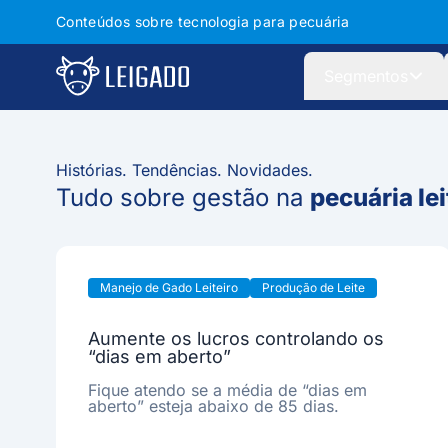
Conteúdos sobre tecnologia para pecuária
Leigado
Segmentos
Histórias. Tendências. Novidades.
Tudo sobre gestão na
pecuária lei
Manejo de Gado Leiteiro
Produção de Leite
Aumente os lucros controlando os
“dias em aberto”
Fique atendo se a média de “dias em
aberto” esteja abaixo de 85 dias.