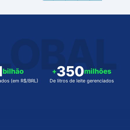
LOBAL
1
350
bilhão
+
milhões
ados (em R$/BRL)
De litros de leite gerenciados