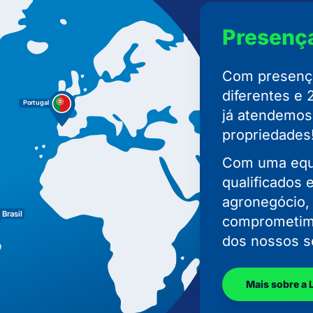
Presenç
Com presença
diferentes e 
já atendemos
propriedades
Com uma equi
qualificados 
agronegócio,
comprometim
dos nossos s
Mais sobre a 