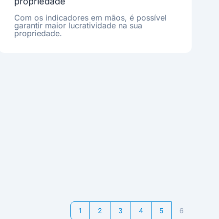
propriedade
Com os indicadores em mãos, é possível
garantir maior lucratividade na sua
propriedade.
1
2
3
4
5
6