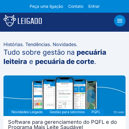
Peça uma ligação
Contato
Entrar
Conteúdos sobre tecnologia para pecuária
Leigado
Abri
Histórias. Tendências. Novidades.
Tudo sobre gestão na
pecuária
leiteira
e
pecuária de corte
.
Novidades Leigado
Gestão para laticínios
PQFL
Software para gerenciamento do PQFL e do
Programa Mais Leite Saudável