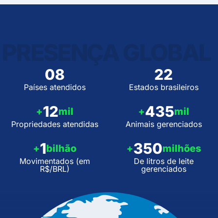
PRESENÇA GLOBAL
08
22
Países atendidos
Estados brasileiros
12
435
+
mil
+
mil
Propriedades atendidas
Animais gerenciados
1
350
+
bilhão
+
milhões
Movimentados (em
De litros de leite
R$/BRL)
gerenciados