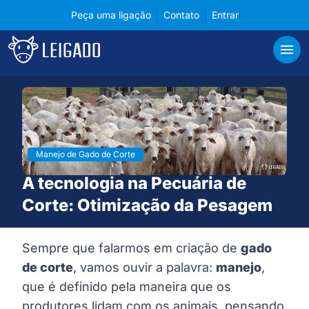
Peça uma ligação
Contato
Entrar
Cases de tecnologia em gerenciamento para pecuá
Leigado
Abri
Manejo de Gado de Corte
A tecnologia na Pecuária de
Corte: Otimização da Pesagem
Sempre que falarmos em criação de
gado
de corte
, vamos ouvir a palavra:
manejo
,
que é definido pela maneira que os
produtores lidam com os animais, pensando